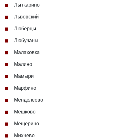
Лыткарино
Львовский
Люберцы
Любучаны
Малаховка
Малино
Мамыри
Марфино
Менделеево
Мешково
Мещерино
Михнево