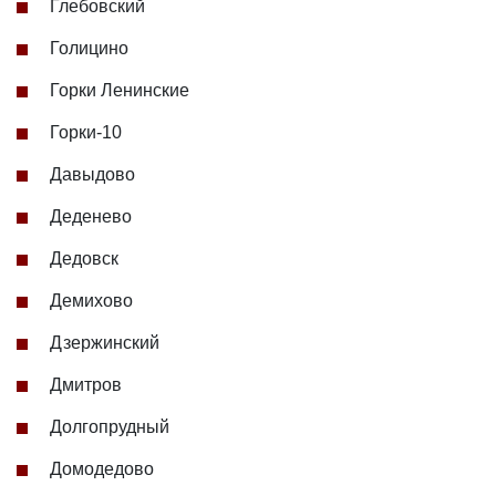
Глебовский
Голицино
Горки Ленинские
Горки-10
Давыдово
Деденево
Дедовск
Демихово
Дзержинский
Дмитров
Долгопрудный
Домодедово