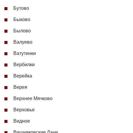
Бутово
Быково
Былово
Валуево
Ватутинки
Вербилки
Верейка
Верея
Верхнее Мячково
Верховье
Видное
Вишняковские Дачи