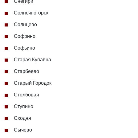
Снегири
Солнечногорск
Солнцево
Софрино
Софьино
Старая Купавна
Старбеево
Старый Городок
Столбовая
Ступино
Сходня
Сычево