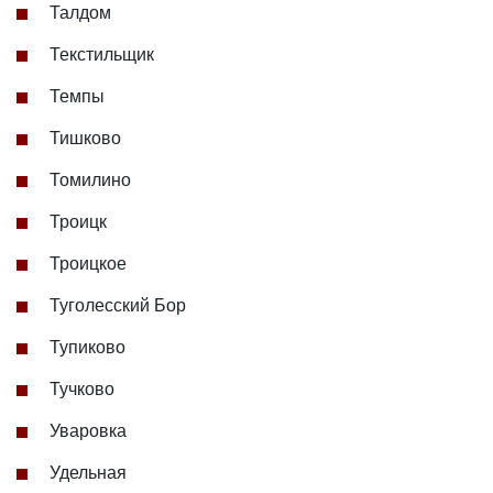
Талдом
Текстильщик
Темпы
Тишково
Томилино
Троицк
Троицкое
Туголесский Бор
Тупиково
Тучково
Уваровка
Удельная