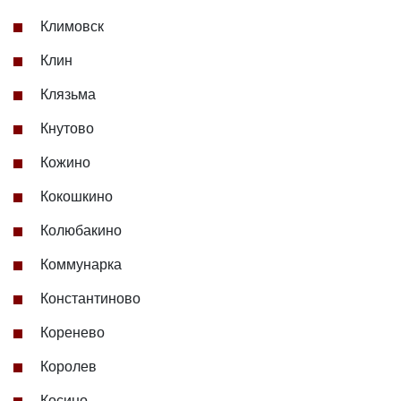
Климовск
Клин
Клязьма
Кнутово
Кожино
Кокошкино
Колюбакино
Коммунарка
Константиново
Коренево
Королев
Косино