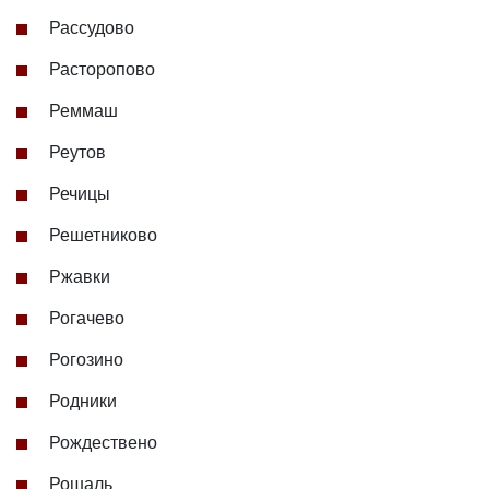
Рассудово
Расторопово
Реммаш
Реутов
Речицы
Решетниково
Ржавки
Рогачево
Рогозино
Родники
Рождествено
Рошаль