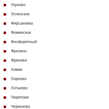
Узуново
Успенское
Фирсановка
Фоминское
Фосфоритный
Фрязино
Фряново
Химки
Хорлово
Хотьково
Черепово
Черкизово